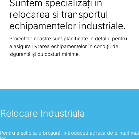
Suntem specializaţi in
relocarea si transportul
echipamentelor industriale.
Proiectele noastre sunt planificate în detaliu pentru
a asigura livrarea echipamentelor în condiții de
siguranță și cu costuri minime.
Relocare Industriala
Pentru a solicita o broșură, introduceți adresa de e-mail mai
jos