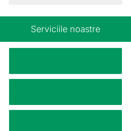
Serviciile noastre
întrereuperea afacerii dumneavoastră
Minimizarea timpului de nefuncționare sau
de un personal bine instruit și cu experiență
Colaborarea cu un singur antreprenor alaturi
Plan complet de relocare end-to-end