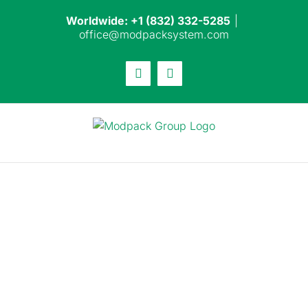
Skip
Worldwide: +1 (832) 332-5285
|
to
office@modpacksystem.com
content
Email
LinkedIn