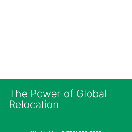
multimodal transport services
throughout the United States,
serving the USA, Mexico and
Canada. Call our Texas office on
+1 (832) 710-1773, alternatively
email
office@modpacksystem.com
The Power of Global
Relocation