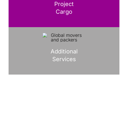
Project
Cargo
Additional
Services
Modpack provide factory and
plant relocation services,
machinery moving and