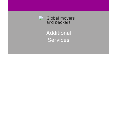
Additional
Services
Modpack provide factory and
plant relocation services,
machinery moving and
multimodal transport services
throughout the United States,