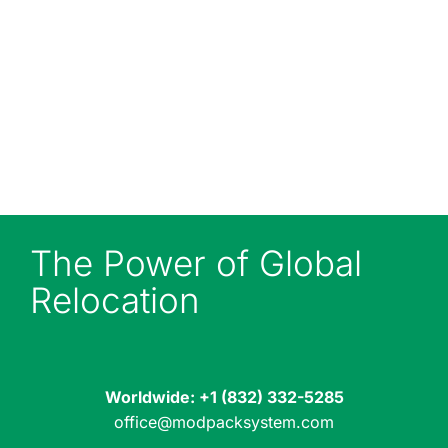
serving the USA, Mexico and
Canada. Call our Texas office on
+1 (832) 710-1773, alternatively
email
office@modpacksystem.com
The Power of Global
Relocation
Worldwide:
+1 (832) 332-5285
office@modpacksystem.com