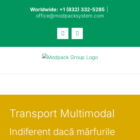
Skip
Worldwide: +1 (832) 332-5285
|
to
office@modpacksystem.com
content
Email
LinkedIn
Transport Multimodal
Indiferent dacă mărfurile