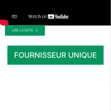
pourquoi nous n’avons de cesse d’élargir notre
clientèle et d’établir des partenariats internationaux
plus durables et fructueux.
LIRE LA SUITE
FOURNISSEUR UNIQUE