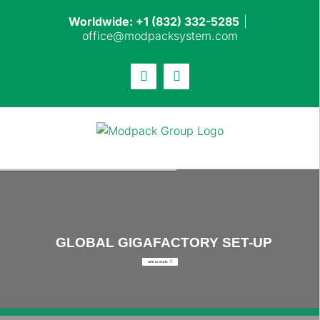
Skip
Worldwide: +1 (832) 332-5285
|
to
office@modpacksystem.com
content
Email
LinkedIn
GLOBAL GIGAFACTORY SET-UP
LIRE LA SUITE