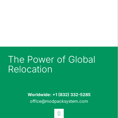
office in Houston, Texas on +1 (832) 710-1773 or
email office@modpacksystem.com for plant
relocation, machinery moving and industrial
relocation.
The Power of Global
Relocation
Worldwide:
+1 (832) 332-5285
office@modpacksystem.com