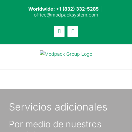
Skip
Worldwide: +1 (832) 332-5285
|
to
office@modpacksystem.com
content
Email
LinkedIn
Servicios adicionales
Por medio de nuestros